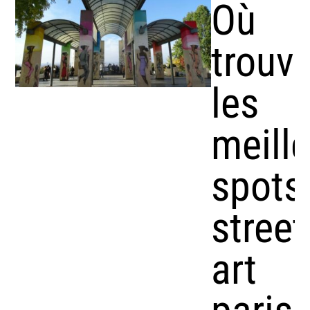
Où
trouve
les
meill
spots
street
art