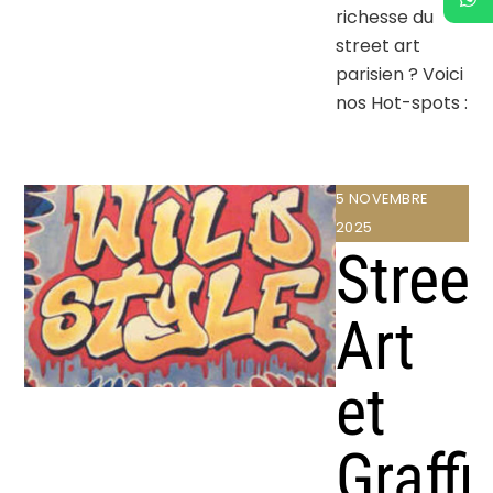
richesse du
street art
parisien ? Voici
nos Hot-spots :
5 NOVEMBRE
2025
Street
Art
et
Graffit